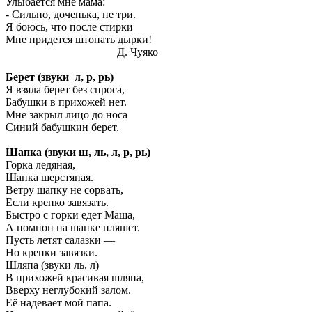
Улыбается мне мама:
- Сильно, доченька, не три.
Я боюсь, что после стирки
Мне придется штопать дырки!
Д. Чуяко
Берет (звуки л, р, рь)
Я взяла берет без спроса,
Бабушки в прихожей нет.
Мне закрыл лицо до носа
Синий бабушкин берет.
Шапка (звуки ш, ль, л, р, рь)
Горка ледяная,
Шапка шерстяная.
Ветру шапку не сорвать,
Если крепко завязать.
Быстро с горки едет Маша,
А помпон на шапке пляшет.
Пусть летят салазки —
Но крепки завязки.
Шляпа (звуки ль, л)
В прихожей красивая шляпа,
Вверху неглубокий залом.
Её надевает мой папа.