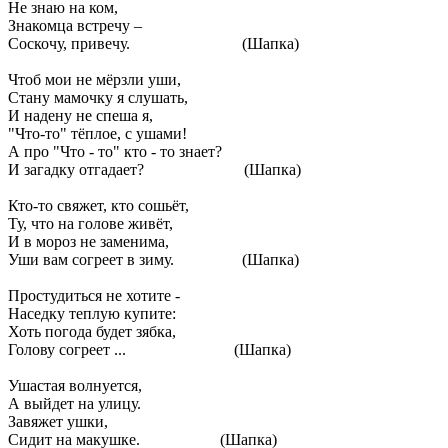
Не знаю на ком,
Знакомца встречу –
Соскочу, привечу. (Шапка)
Чтоб мои не мёрзли уши,
Стану мамочку я слушать,
И надену не спеша я,
"Что-то" тёплое, с ушами!
А про "Что - то" кто - то знает?
И загадку отгадает? (Шапка)
Кто-то свяжет, кто сошьёт,
Ту, что на голове живёт,
И в мороз не заменима,
Уши вам согреет в зиму. (Шапка)
Простудиться не хотите -
Наседку теплую купите:
Хоть погода будет зябка,
Голову согреет ... (Шапка)
Ушастая волнуется,
А выйдет на улицу.
Завяжет ушки,
Сидит на макушке. (Шапка)