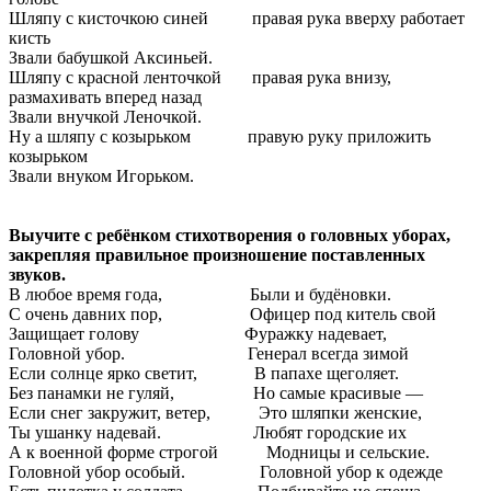
Шляпу с кисточкою синей правая рука вверху работает
кисть
Звали бабушкой Аксиньей.
Шляпу с красной ленточкой правая рука внизу,
размахивать вперед назад
Звали внучкой Леночкой.
Ну а шляпу с козырьком правую руку приложить
козырьком
Звали внуком Игорьком.
Выучите с ребёнком стихотворения о головных уборах,
закрепляя правильное произношение поставленных
звуков.
В любое время года, Были и будёновки.
С очень давних пор, Офицер под китель свой
Защищает голову Фуражку надевает,
Головной убор. Генерал всегда зимой
Если солнце ярко светит, В папахе щеголяет.
Без панамки не гуляй, Но самые красивые —
Если снег закружит, ветер, Это шляпки женские,
Ты ушанку надевай. Любят городские их
А к военной форме строгой Модницы и сельские.
Головной убор особый. Головной убор к одежде