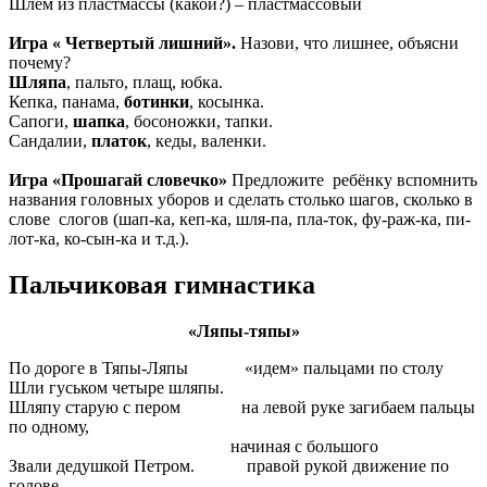
Шлем из пластмассы (какой?) – пластмассовый
Игра « Четвертый лишний».
Назови, что лишнее, объясни
почему?
Шляпа
, пальто, плащ, юбка.
Кепка, панама,
ботинки
, косынка.
Сапоги,
шапка
, босоножки, тапки.
Сандалии,
платок
, кеды, валенки.
Игра «Прошагай словечко»
Предложите ребёнку вспомнить
названия головных уборов и сделать столько шагов, сколько в
слове слогов (шап-ка, кеп-ка, шля-па, пла-ток, фу-раж-ка, пи-
лот-ка, ко-сын-ка и т.д.).
Пальчиковая гимнастика
«Ляпы-тяпы»
По дороге в Тяпы-Ляпы «идем» пальцами по столу
Шли гуськом четыре шляпы.
Шляпу старую с пером на левой руке загибаем пальцы
по одному,
начиная с большого
Звали дедушкой Петром. правой рукой движение по
голове