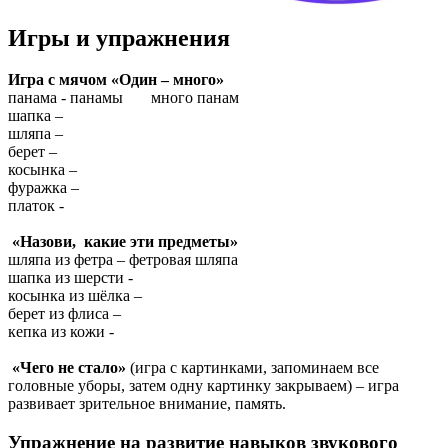
Игры и упражнения
Игра с мячом «Один – много»
панама - панамы много панам
шапка –
шляпа –
берет –
косынка –
фуражка –
платок -
«Назови, какие эти предметы»
шляпа из фетра – фетровая шляпа
шапка из шерсти -
косынка из шёлка –
берет из флиса –
кепка из кожи -
«Чего не стало»
(игра с картинками, запоминаем все
головные уборы, затем одну картинку закрываем) – игра
развивает зрительное внимание, память.
Упражнение на развитие навыков звукового