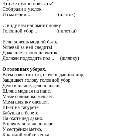
Что же нужно повязать?
Собирали в узелок
Из материи... (платок)
С виду вам напомнит лодку
Головной убор... (пилотка)
Если хочешь модной быть,
Успевай за ней следить!
Даже цвет твоих перчаток
Должен подходить под... (шляпку)
О головных уборах.
Всем известно это, с очень давних пор,
Защищает голову головной убор.
Дело в шляпе, дело в шляпе,
Шляпа модная на папе.
Маме солнышко мешает.
Мама шляпку одевает.
Шьёт на табурете
Бабушка в берете.
На охоте дед давно.
В шляпу вставлено перо.
У сестрёнки метко,
К каждой майке кепка.