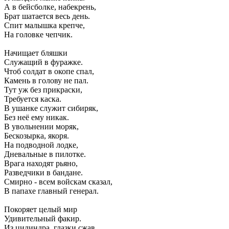
А в бейсболке, набекрень,
Брат шатается весь день.
Спит малышка крепче,
На головке чепчик.
Начищает бляшки
Служащий в фуражке.
Чтоб солдат в окопе спал,
Камень в голову не пал.
Тут уж без прикраски,
Требуется каска.
В ушанке служит сибиряк,
Без неё ему никак.
В увольнении моряк,
Бескозырка, якоря.
На подводной лодке,
Дневальные в пилотке.
Врага находят рьяно,
Разведчики в бандане.
Смирно - всем войскам сказал,
В папахе главный генерал.
Покоряет целый мир
Удивительный факир.
Из цилиндра, глазки сжав,