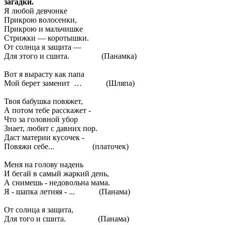
загадки.
Я любой девчонке
Прикрою волосенки,
Прикрою и мальчишке
Стрижки — коротышки.
От солнца я защита —
Для этого и сшита. (Панамка)
Вот я вырасту как папа
Мой берет заменит … (Шляпа)
Твоя бабушка повяжет,
А потом тебе расскажет -
Что за головной убор
Знает, любит с давних пор.
Даст материи кусочек -
Повяжи себе... (платочек)
Меня на голову надень
И бегай в самый жаркий день,
А снимешь - недовольна мама.
Я - шапка летняя - ... (Панама)
От солнца я защита,
Для того и сшита. (Панама)