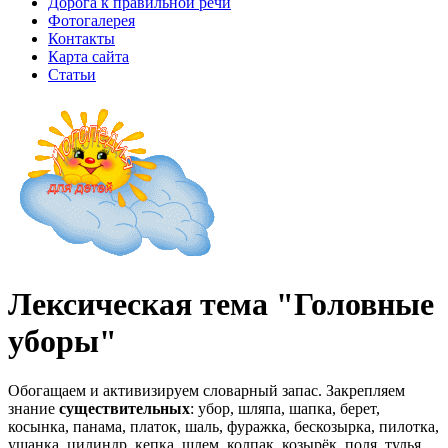
Дорога к правильной речи
Фотогалерея
Контакты
Карта сайта
Статьи
Лексическая тема "Головные
уборы"
Обогащаем и активизируем словарный запас. Закрепляем
знание
существительных
: убор, шляпа, шапка, берет,
косынка, панама, платок, шаль, фуражка, бескозырка, пилотка,
ушанка, цилиндр, кепка, шлем, колпак, козырёк, поля, тулья,