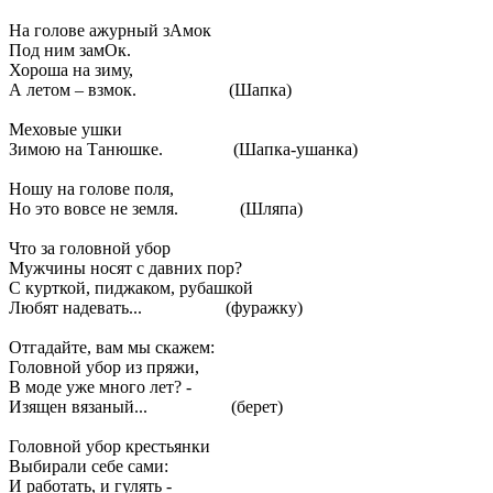
На голове ажурный зАмок
Под ним замОк.
Хороша на зиму,
А летом – взмок. (Шапка)
Меховые ушки
Зимою на Танюшке. (Шапка-ушанка)
Ношу на голове поля,
Но это вовсе не земля. (Шляпа)
Что за головной убор
Мужчины носят с давних пор?
С курткой, пиджаком, рубашкой
Любят надевать... (фуражку)
Отгадайте, вам мы скажем:
Головной убор из пряжи,
В моде уже много лет? -
Изящен вязаный... (берет)
Головной убор крестьянки
Выбирали себе сами:
И работать, и гулять -