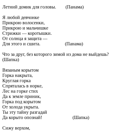
Летний домик для головы. (Панама)
Я любой девчонке
Прикрою волосенки,
Прикрою и мальчишке
Стрижки — коротышки.
От солнца я защита —
Для этого и сшита. (Панама)
Что за друг, без которого зимой из дома не выйдешь?
(Шапка)
Вязаным корытом
Горка накрыта,
Круглая горка
Спряталась в норке,
Лес на горке стих
Да к земле приник,
Горка под корытом
От холода укрыта.
Ты эту тайну разгадай
Да корыто опознай! (Шапка)
Сижу верхом,