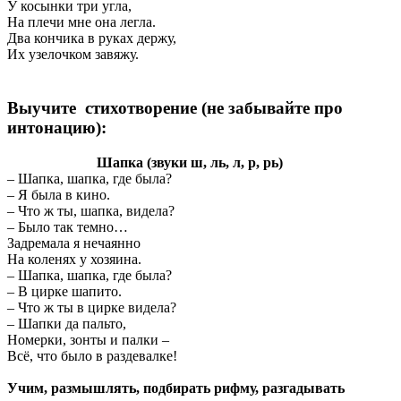
У косынки три угла,
На плечи мне она легла.
Два кончика в руках держу,
Их узелочком завяжу.
Выучите стихотворение (не забывайте про
интонацию):
Шапка (звуки ш, ль, л, р, рь)
– Шапка, шапка, где была?
– Я была в кино.
– Что ж ты, шапка, видела?
– Было так темно…
Задремала я нечаянно
На коленях у хозяина.
– Шапка, шапка, где была?
– В цирке шапито.
– Что ж ты в цирке видела?
– Шапки да пальто,
Номерки, зонты и палки –
Всё, что было в раздевалке!
Учим, размышлять, подбирать рифму, разгадывать