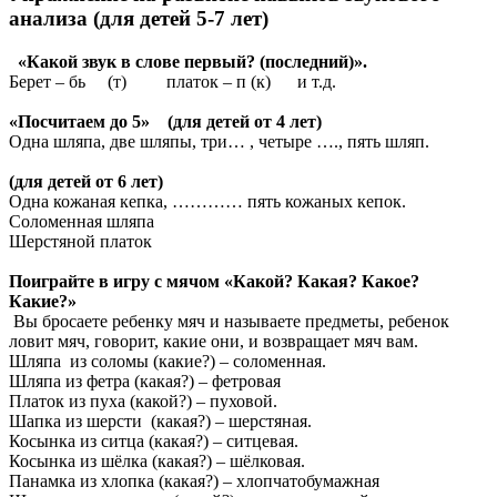
анализа (для детей 5-7 лет)
«Какой звук в слове первый? (последний)».
Берет – бь (т) платок – п (к) и т.д.
«Посчитаем до 5» (для детей от 4 лет)
Одна шляпа, две шляпы, три… , четыре …., пять шляп.
(для детей от 6 лет)
Одна кожаная кепка, ………… пять кожаных кепок.
Соломенная шляпа
Шерстяной платок
Поиграйте в игру с мячом «Какой? Какая? Какое?
Какие?»
Вы бросаете ребенку мяч и называете предметы, ребенок
ловит мяч, говорит, какие они, и возвращает мяч вам.
Шляпа из соломы (какие?) – соломенная.
Шляпа из фетра (какая?) – фетровая
Платок из пуха (какой?) – пуховой.
Шапка из шерсти (какая?) – шерстяная.
Косынка из ситца (какая?) – ситцевая.
Косынка из шёлка (какая?) – шёлковая.
Панамка из хлопка (какая?) – хлопчатобумажная