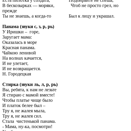
Есть пилотка у солдата, Подбирайте не спеша,
В бескозырках — моряки, Чтоб не просто грел, но
прежде
Ты не знаешь, а когда-то Был к лицу и украшал.
Панама (звуки с, з, р, рь)
У Иришки – горе,
Заругает мама:
Оказалась в море
Красная панама.
Чайкою ленивой
На волнах качается,
И не улетает,
И не возвращается.
Н. Городецкая
Стирка (звуки ль, л, р, рь)
Вы, ребята, к нам не лезьте
Я стираю с мамой вместе!
Чтобы платье чище было
И платок белее был –
Тру я, не жалея мыла,
Тру я, не жалея сил.
Стала чистенькой панама.
- Мама, ну-ка, посмотри!