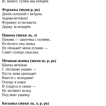
И, значит, гулять мы пойдём.
Фуражка (звуки р, рь)
Денёк осенний с ветром,
Задира-ветерок!
Фуражку из вельвета
Держу за козырёк.
Панама (звуки ль, л)
Панама — шапочка с полями,
Из белого она ленка.
Не обожжёт меня лучами —
Сияет солнце свысока.
Меховая шапка (звуки ш, р, рь)
Шапка меховая
С тёплыми ушами —
Пусть зима приходит
Вместе с холодами!
Опущу я ушки
И усядусь в санки —
Не заглянет холод
Под мою ушанку.
Косынка (звуки ль, л, р, рь)