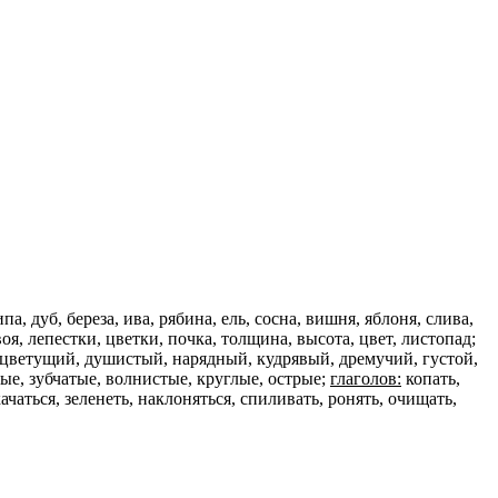
па, дуб, береза, ива, рябина, ель, сосна, вишня, яблоня, слива,
воя, лепестки, цветки, почка, толщи­на, высота, цвет, листопад;
 цветущий, душистый, нарядный, кудрявый, дремучий, густой,
ные, зубчатые, волнистые, круглые, острые;
глаголов:
копать,
качаться, зеленеть, наклоняться, спиливать, ронять, очи­щать,