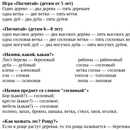
Игра «Посчитай» (детям от 5 лет)
Одно дерево — два дерева — пять деревьев
одна ветка — две ветки — пять веток
один дуб – два дуба – пять дубов
«Посчитай» (детям 6—8 лет)
одно высокое дерево — два высоких дерева — пять высоких де
одна сосновая ветка — две сосновые ветки — пять сосновых ве
один могучий дуб — два могучих дуба — пять могучих дубов.
«Назови, какой, какая?»
Лист березы — березовый рябины — рябиновый
дуба — дубовый сосны — сосновый
клена — кленовый ветка сосны — сосновая
ели — еловая тополя — тополиная
осины — осиновая липы — липовая
«Назови предмет со словом "сосновый"»
Бор (какой?) — сосновый;
кресло (какое?) — сосновое;
мебель (какая?) — сосновая;
полено, запах, бревно, шишка, ветка, ствол, хвоя, иголки.
«Как назвать лес? Рощу?»
Если в роще растут деревья, то эта роща называется — березова