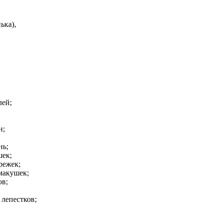
ка),
ей;
;
ь;
ек;
ежек;
кушек;
в;
епестков;