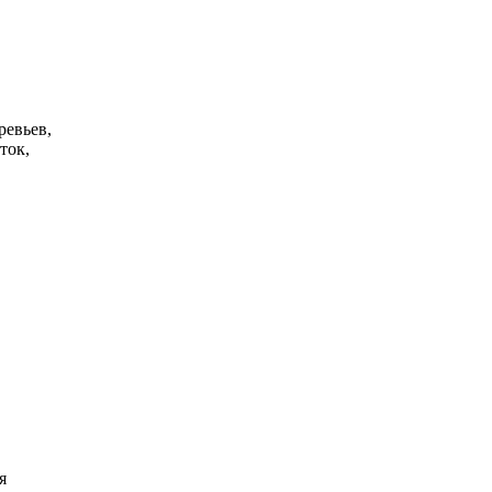
ревьев,
ток,
я