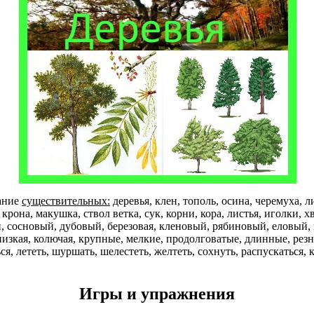
ание
существительных:
деревья, клен, тополь, осина, черемуха, ли
 крона, макушка, ствол ветка, сук, корни, кора, листья, иголки, х
сосно­вый, дубовый, березовая, кленовый, рябиновый, еловый,
низкая, колючая, круп­ные, мелкие, продолговатые, длинные, рез
ся, лететь, шуршать, шелестеть, желтеть, сохнуть, рас­пускаться, 
Игры и упражнения