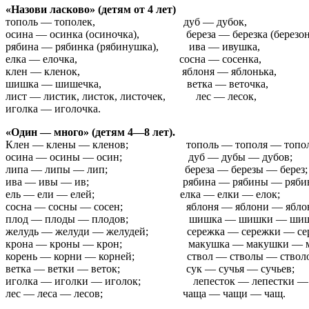
«Назови ласково» (детям от 4 лет)
тополь — тополек, дуб — дубок,
осина — осинка (осиночка), береза — березка (березонь
рябина — рябинка (рябинушка), ива — ивушка,
елка — елочка, сосна — сосенка,
клен — кленок, яблоня — яблонька,
шишка — шишечка, ветка — веточка,
лист — листик, листок, листочек, лес — лесок,
иголка — иголочка.
«Один — много» (детям 4—8 лет).
Клен — клены — кленов; тополь — тополя — топол
осина — осины — осин; дуб — дубы — дубов;
липа — липы — лип; береза — березы — берез;
ива — ивы — ив; рябина — рябины — рябин
ель — ели — елей; елка — елки — елок;
сосна — сосны — сосен; яблоня — яблони — яблон
плод — плоды — плодов; шишка — шишки — шиш
желудь — желуди — желудей; сережка — сережки — сер
крона — кроны — крон; макушка — макушки — ма
корень — корни — корней; ствол — стволы — стволо
ветка — ветки — веток; сук — сучья — сучьев;
иголка — иголки — иголок; лепесток — лепестки — л
лес — леса — лесов; чаща — чащи — чащ.