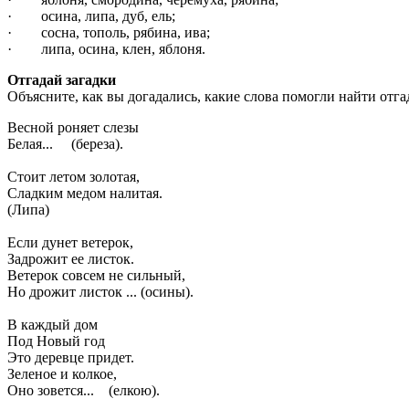
· осина, липа, дуб, ель;
· сосна, тополь, рябина, ива;
· липа, осина, клен, яблоня.
Отгадай загадки
Объясните, как вы догадались, какие слова по­могли найти отг
Весной роняет слезы
Белая... (береза).
Стоит летом золотая,
Сладким медом налитая.
(Липа)
Если дунет ветерок,
Задрожит ее листок.
Ветерок совсем не сильный,
Но дрожит листок ... (осины).
В каждый дом
Под Новый год
Это деревце придет.
Зеленое и колкое,
Оно зовется... (елкою).