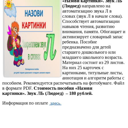
«Назови картинки». Звук ЛЬ
(Людоед)
направлено на
автоматизацию звука Л в
словах (звук Л в начале слова).
Способствует автоматизации
навыков чтения, развитию
внимания, памяти. Обогащает и
активизирует словарный запас
ребенка. Пособие
предназначено для детей
старшего дошкольного или
младшего школьного возраста.
Материал состоит из 29 листов.
На них 25 карточек с
картинками, титульные листы,
аннотация и алгоритм работы с
пособием. Рекомендуется распечатывать на фотобумаге. Файл
в формате PDF.
Стоимость пособия «Назови
картинки». Звук ЛЬ (Людоед) – 180 рублей.
Информация по оплате
здесь.