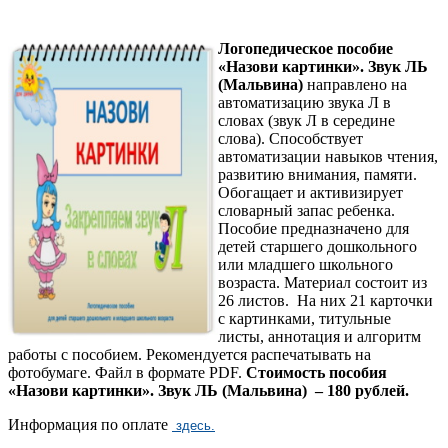
Логопедическое пособие
«Назови картинки». Звук ЛЬ
(Мальвина)
направлено на
автоматизацию звука Л в
словах (звук Л в середине
слова). Способствует
автоматизации навыков чтения,
развитию внимания, памяти.
Обогащает и активизирует
словарный запас ребенка.
Пособие предназначено для
детей старшего дошкольного
или младшего школьного
возраста. Материал состоит из
26 листов. На них 21 карточки
с картинками, титульные
листы, аннотация и алгоритм
работы с пособием. Рекомендуется распечатывать на
фотобумаге. Файл в формате PDF.
Стоимость пособия
«Назови картинки». Звук ЛЬ (Мальвина) – 180 рублей.
Информация по оплате
здесь.