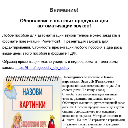
Внимание!
Обновление в платных продуктах для
автоматизации звуков!
Любое пособие для автоматизации звуков теперь можно заказать в
формате презентации PowerPoint. Презентация закрыта для
редактирования. Стоимость презентации любого пособия в два раза
выше цены этого пособия в формате ПДФ.
Образец презентации можно увидеть в видеоформате телеграмм-
канала
https://t.me/logopediy_dly_detey
Логопедическое пособие «Назови
картинки». Звук ЛЬ (Рапунцель)
направлено на автоматизацию звука Л в
словах (звук Л в конце слова).
Способствует автоматизации навыков
чтения, развитию внимания, памяти.
Обогащает и активизирует словарный запас
ребенка. Пособие предназначено для детей
старшего дошкольного или младшего
школьного возраста. Материал состоит из
41 листа. На них 37 карточек с картинками,
титульные листы, аннотация и алгоритм