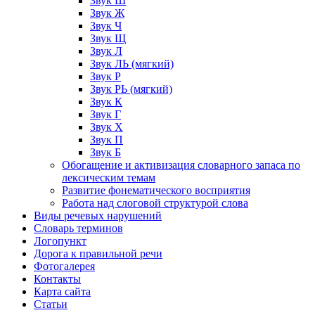
Звук Ш
Звук Ж
Звук Ч
Звук Щ
Звук Л
Звук ЛЬ (мягкий)
Звук Р
Звук РЬ (мягкий)
Звук К
Звук Г
Звук Х
Звук П
Звук Б
Обогащение и активизация словарного запаса по
лексическим темам
Развитие фонематического восприятия
Работа над слоговой структурой слова
Виды речевых нарушений
Словарь терминов
Логопункт
Дорога к правильной речи
Фотогалерея
Контакты
Карта сайта
Статьи