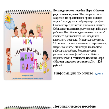
Логопедическое пособие Игра «Назови
ряд слов со звуком ЛЬ»
направлено на
закрепление правильного произношения
звука Л в ряду слов, образующих рифму.
Способствует развитию внимания, памяти.
Обогащает и активизирует словарный запас
ребенка. Пособие предназначено для детей
старшего дошкольного или младшего
школьного возраста. Материал состоит из
11 листов. На них 9 карточек с картинками,
титульные листы, аннотация и алгоритм
работы с пособием. Рекомендуется
распечатывать на фотобумаге. Файл в
формате PDF.
Стоимость пособия Игра
«Назови ряд слов со звуком Л». – 220
рублей.
Информация по оплате
здесь.
Логопедическое пособие