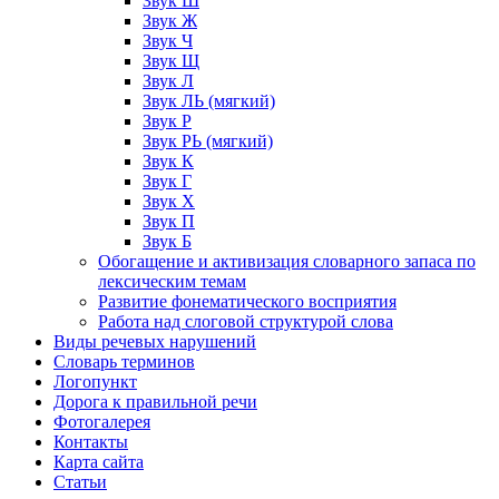
Звук Ш
Звук Ж
Звук Ч
Звук Щ
Звук Л
Звук ЛЬ (мягкий)
Звук Р
Звук РЬ (мягкий)
Звук К
Звук Г
Звук Х
Звук П
Звук Б
Обогащение и активизация словарного запаса по
лексическим темам
Развитие фонематического восприятия
Работа над слоговой структурой слова
Виды речевых нарушений
Словарь терминов
Логопункт
Дорога к правильной речи
Фотогалерея
Контакты
Карта сайта
Статьи