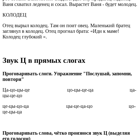
Ваня схватил леденец и сосал. Вырастет Ваня - будет молодец.
КОЛОДЕЦ
Отец вырыл колодец. Там он поит овец. Маленький братец
заглянул в колодец. Отец прогнал брата: «Иди к маме!
Колодец глубокий ».
Звук Ц в прямых слогах
Проговаривать слоги. Упражнение "Послушай, запомни,
повтори"
Ца-цо-цы-це цо-цы-це-ца ца-
цы-це-цо
це-цы-цо-ца цы-це-ца-цо цо-
це-цы-ца
Проговаривать слова, чётко произнося звук Ц (выделяя
его голосом)