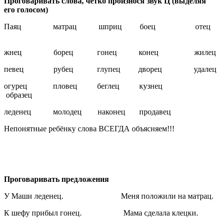
Проговаривать слова, чётко произнося звук Ц (выделяя
его голосом)
Паяц матрац шприц боец отец
жнец борец гонец конец жилец
певец рубец глупец дворец удалец
огурец пловец беглец кузнец
образец
леденец молодец наконец продавец
Непонятные ребёнку слова ВСЕГДА объясняем!!!
Проговаривать предложения
У Маши леденец. Меня положили на матрац.
К шефу прибыл гонец. Мама сделала клецки.