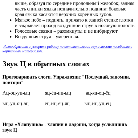
выше, образуя по середине продольный желобок; задняя
часть спинки языка незначительно поднята; боковые
края языка касаются верхних коренных зубов.
Мягкое небо – поднять, прижато к задней стенке глотки
и закрывает проход воздушной струе в носовую полость.
Голосовые связки – разомкнуты и не вибрируют.
Воздушная струя – умеренная.
Разнообразить и ускорить работу по автоматизации звука можно пособиями с
картинным материалом.
Звук Ц в обратных слогах
Проговаривать слоги. Упражнение "Послушай, запомни,
повтори"
Ац-оц-уц-ыц яц-ёц-иц-ыц ац-яц-оц-ёц
ыц-уц-оц-ац ец-иц-ёц-яц ыц-иц-уц-ец
Игра «Хлопушка» - хлопни в ладоши, когда услышишь
звук Ц