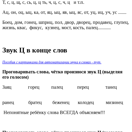
Т, с, ц, щ, с, сь, ц, ц ть, ч, ц, с, ч, ц и т.п.
Ац, он, оц, ыц, ка, от, яц, ыц, яв, ыц, яс, от, уц, иц, уч, ус .......
Боец, дом, гонец, шприц, пол, двор, дворец, продавец, глупец,
жизнь, квас, фикус, кузнец, мост, кость, палец...........
Звук Ц в конце слов
Пособия с картинками для автоматизации звука в словах - тут.
Проговаривать слова, чётко произнося звук Ц (выделяя
его голосом)
Заяц горец палец перец танец
ранец братец беженец колодец мизинец
Непонятные ребёнку слова ВСЕГДА объясняем!!!