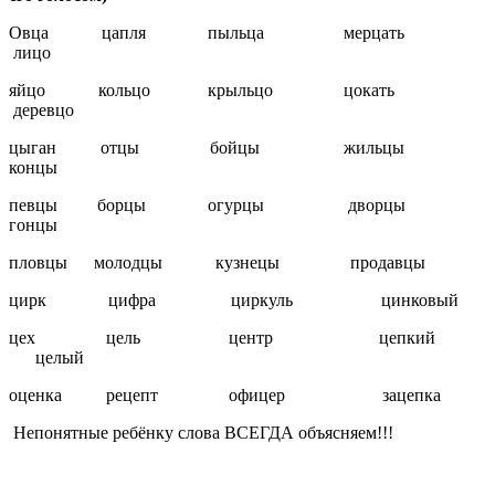
Овца цапля пыльца мерцать
лицо
яйцо кольцо крыльцо цокать
деревцо
цыган отцы бойцы жильцы
концы
певцы борцы огурцы дворцы
гонцы
пловцы молодцы кузнецы продавцы
цирк цифра циркуль цинковый
цех цель центр цепкий
целый
оценка рецепт офицер зацепка
Непонятные ребёнку слова ВСЕГДА объясняем!!!