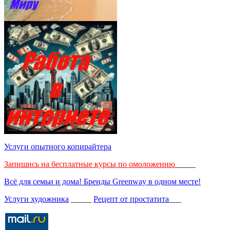
Услуги опытного копирайтера
Запишись на бесплатные курсы по омоложению
_____
Всё для семьи и дома! Бренды Greenway в одном месте!
Услуги художника
_____
Рецепт от простатита
___