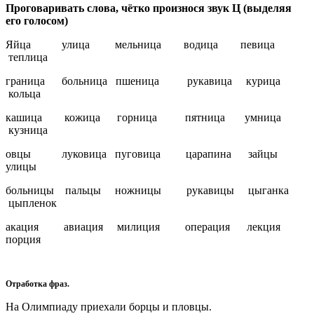
Проговаривать слова, чётко произнося звук Ц (выделяя
его голосом)
Яйца улица мельница водица певица
теплица
граница больница пшеница рукавица курица
кольца
кашица кожица горница пятница умница
кузница
овцы луковица пуговица царапина зайцы
улицы
больницы пальцы ножницы рукавицы цыганка
цыпленок
акация авиация милиция операция лекция
порция
Отработка фраз.
На Олимпиаду приехали борцы и пловцы.